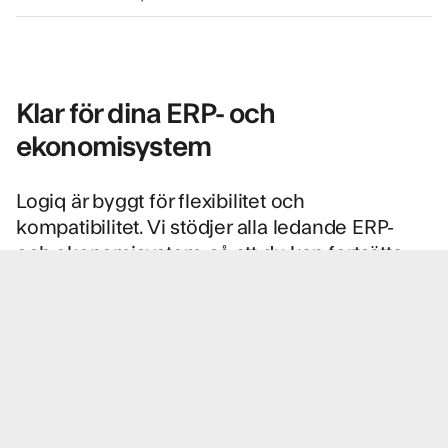
Klar för dina ERP- och
ekonomisystem
Logiq är byggt för flexibilitet och
kompatibilitet. Vi stödjer alla ledande ERP-
och ekonomisystem, så att du kan fortsätta
arbeta i den lösning du redan använder –
utan krångliga anpassningar. Oavsett vilket
system du använder erbjuder Logiq smidig
integration via API, SFTP eller färdig
anslutning. Lösningen är utformad för att
anpassa sig till din infrastruktur, så att e-
fakturering blir en naturlig del av dina