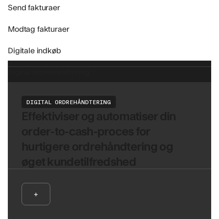
Send fakturaer
Modtag fakturaer
Digitale indkøb
Digital ordrehåndtering
DIGITAL ORDREHÅNDTERING
Effektiviser og automatiser din
order-to-cash-proces for
hurtigere ordrehåndtering og
øget kundetilfredshed
+