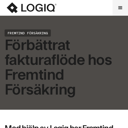
FREMTIND FÖRSÄKRING
Förbättrat
fakturaflöde hos
Fremtind
Försäkring
Med hjälp av Logiq har Fremtind