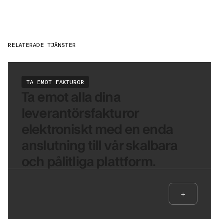
RELATERADE TJÄNSTER
TA EMOT FAKTUROR
Ta emot alla dina
leverantörsfakturor
elektroniskt med en enda
anslutning till vår skalbara
och pålitliga plattform.
+