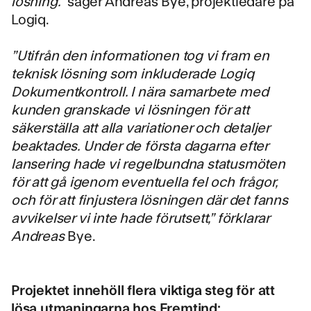
lösning.”
säger Andreas Bye, projektledare på
Logiq. ‍
”Utifrån den informationen tog vi fram en
teknisk lösning som inkluderade
Logiq
Dokumentkontroll
. I nära samarbete med
kunden granskade vi lösningen för att
säkerställa att alla variationer och detaljer
beaktades. Under de första dagarna efter
lansering hade vi regelbundna statusmöten
för att gå igenom eventuella fel och frågor,
och för att finjustera lösningen där det fanns
avvikelser vi inte hade förutsett,” förklarar
Andreas
Bye.
Projektet innehöll flera viktiga steg för att
lösa utmaningarna hos Fremtind: