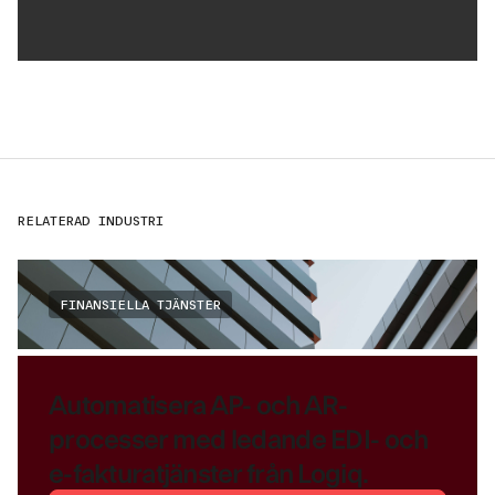
RELATERAD INDUSTRI
FINANSIELLA TJÄNSTER
Automatisera AP- och AR-
processer med ledande EDI- och
e-fakturatjänster från Logiq.