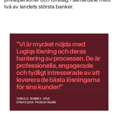
två av landets största banker.
”Vi är mycket nöjda med
Logiqs lösning och deras
hantering av processen. De är
professionella, engagerade
och tydligt intresserade av att
leverera de bästa lösningarna
för sina kunder!”
TORHILD NORNES HÖVE
STRATEGISK PRODUKTÄGARE