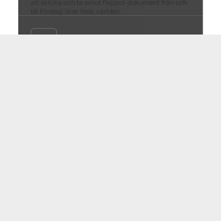
att skicka och ta emot Peppol-dokument från och
till företag över hela världen.
+
MULTIKANAL
Automatisera och optimera din fakturafördelning
över flera leveranskanaler med Logiq Multikanal.
+