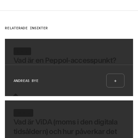
RELATERADE INSIKTER
8 MIN
Vad är en Peppol-accesspunkt?
+
ANDREAS BYE
10 MIN
Vad är ViDA (moms i den digitala
tidsåldern) och hur påverkar det