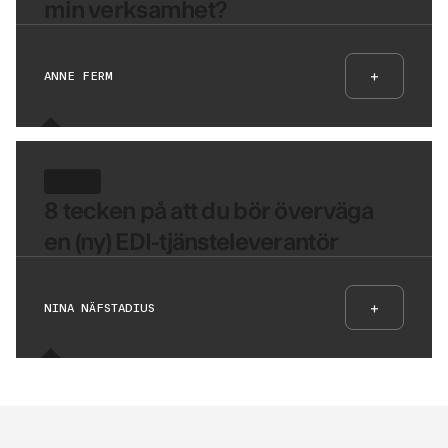
min verksamhet?
+
ANNE FERM
7 MIN
8 tecken på att du bör överväga
en (ny) EDI-tjänsteleverantör
+
NINA NÄFSTADIUS