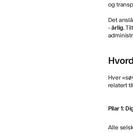
og transp
Det anslå
-
årlig
. T
administr
Hvord
Hver «søy
relatert 
Pilar 1: D
Alle sels