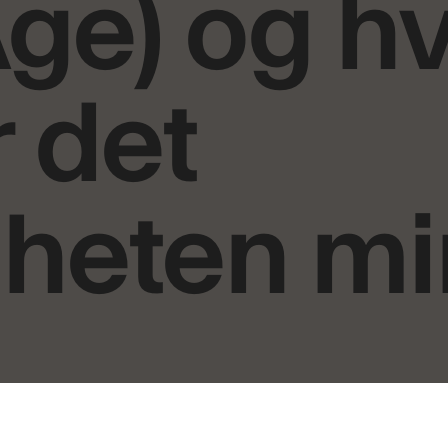
Age) og 
 det
heten mi