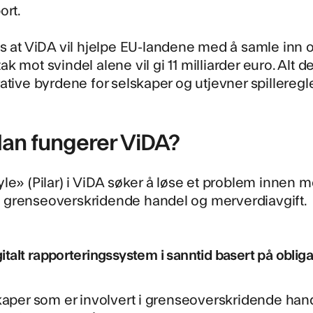
ort.
s at ViDA vil hjelpe EU-landene med å samle inn o
iltak mot svindel alene vil gi 11 milliarder euro. Al
ative byrdene for selskaper og utjevner spillereg
an fungerer ViDA?
le» (Pilar) i ViDA søker å løse et problem innen m
til grenseoverskridende handel og merverdiavgift.
igitalt rapporteringssystem i sanntid basert på oblig
kaper som er involvert i grenseoverskridende hande