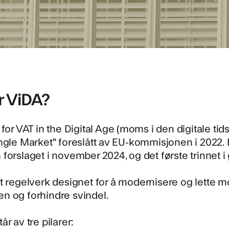
r ViDA?
 for VAT in the Digital Age (moms i den digitale t
ngle Market" foreslått av EU-kommisjonen i 2022. 
forslaget i november 2024, og det første trinnet i
t regelverk
designet for å modernisere og lette mo
n og forhindre svindel.
år av tre pilarer: