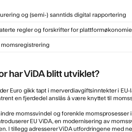
urering og (semi-) sanntids digital rapportering
terte regler og forskrifter for plattformøkonomi
 momsregistrering
r har ViDA blitt utviklet?
rder Euro gikk tapt i merverdiavgiftsinntekter i EU
rent en fjerdedel anslås å være knyttet til momss
rhindre momssvindel og forenkle momsprosesser 
ntroduserer EU ViDA, en modernisering av momssys
. I tillegg adresserer ViDA utfordringene med nett