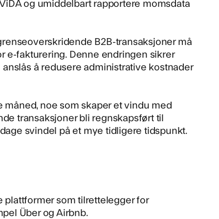
v ViDA og umiddelbart rapportere momsdata
le grenseoverskridende B2B-transaksjoner må
for e-fakturering. Denne endringen sikrer
 anslås å redusere administrative kostnader
dje måned, noe som skaper et vindu med
de transaksjoner bli regnskapsført til
ge svindel på et mye tidligere tidspunkt.
 plattformer som tilrettelegger for
empel Über og Airbnb.