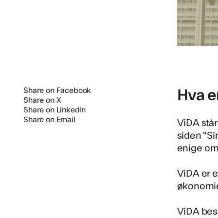
Hva e
Share on Facebook
Share on X
Share on LinkedIn
Share on Email
ViDA står
siden "Si
enige om 
ViDA er e
økonomie
ViDA best