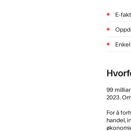
E-fakt
Oppda
Enkel
Hvorfo
99 millia
2023. Omt
For å fo
handel, i
økonomien