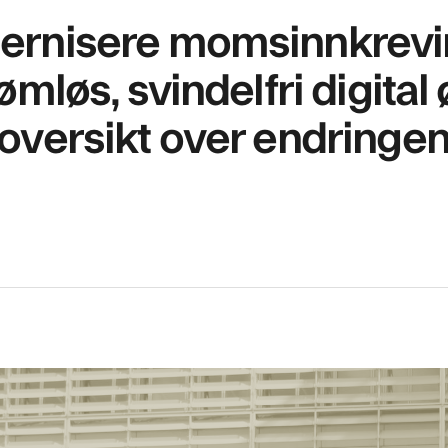
dernisere momsinnkrevi
sømløs, svindelfri digit
 oversikt over endringe