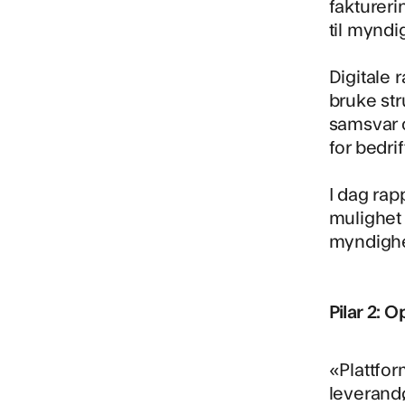
fakturer
til myndi
Digitale 
bruke str
samsvar o
for bedrif
I dag ra
mulighet 
myndighe
Pilar 2: 
«Plattfor
leverandø