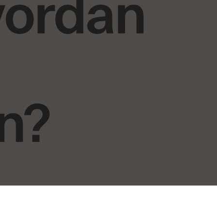
hvordan
n?