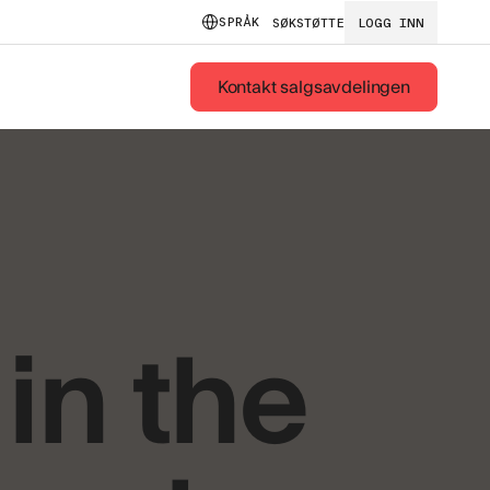
SPRÅK
SØK
STØTTE
LOGG INN
Kontakt salgsavdelingen
in the