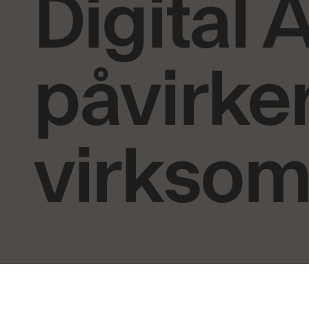
Digital 
påvirker
virksom