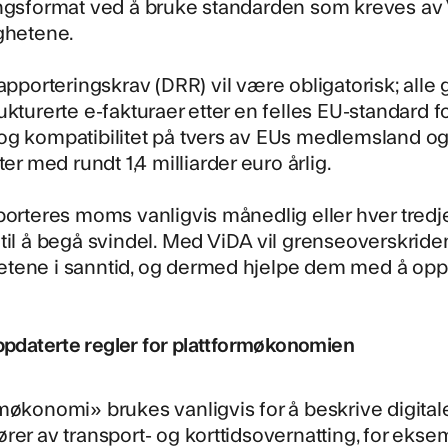
ingsformat ved å bruke standarden som kreves a
ghetene.
rapporteringskrav (DRR)
vil være obligatorisk; al
ukturerte e-fakturaer etter en felles EU-standard 
g kompatibilitet på tvers av EUs medlemsland og
ter med rundt 1,4 milliarder euro årlig.
pporteres moms vanligvis månedlig eller hver tre
til å begå svindel. Med ViDA vil grenseoverskriden
tene i sanntid, og dermed hjelpe dem med å oppda
Oppdaterte regler for plattformøkonomien
møkonomi» brukes vanligvis for å beskrive digitale
rer av transport- og korttidsovernatting, for eks