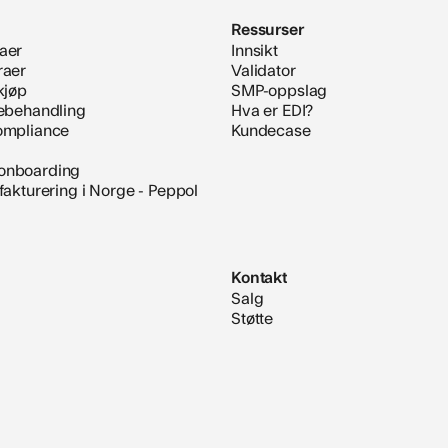
Ressurser
aer
Innsikt
raer
Validator
kjøp
SMP-oppslag
rebehandling
Hva er EDI?
compliance
Kundecase
onboarding
 fakturering i Norge - Peppol
Kontakt
Salg
Støtte