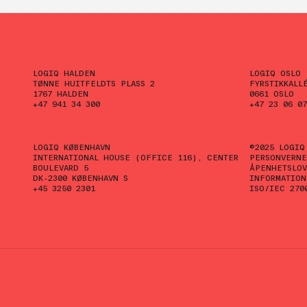
LOGIQ HALDEN
LOGIQ OSLO
TØNNE HUITFELDTS PLASS 2
FYRSTIKKALL
1767 HALDEN
0661 OSLO
+47 941 34 300
+47 23 06 07
LOGIQ KØBENHAVN
©2025 LOGIQ
INTERNATIONAL HOUSE (OFFICE 116), CENTER
PERSONVERNE
BOULEVARD 5
ÅPENHETSLO
DK-2300 KØBENHAVN S
INFORMATION
+45 3250 2301
ISO/IEC 270