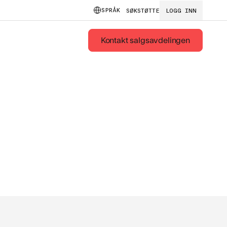
SPRÅK
SØK
STØTTE
LOGG INN
Kontakt salgsavdelingen