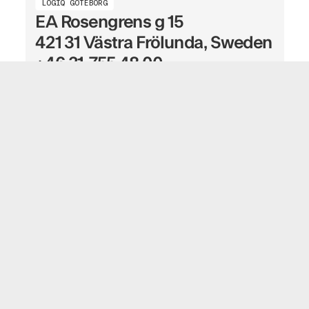
LOGIQ GÖTEBORG
EA Rosengrens g 15
421 31 Västra Frölunda, Sweden
+46 31-755 48 00
Tjenester
Send fakturaer
Motta fakturaer
Digitale innkjøp
Digital ordrebehandling
E-faktura compliance
Nettverk
Leverandøronboarding
Elektronisk fakturering i Norge - Peppol og EHF