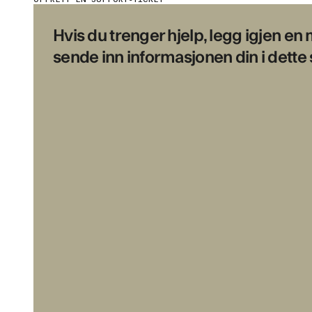
Hvis du trenger hjelp, legg igjen en
sende inn informasjonen din i dette