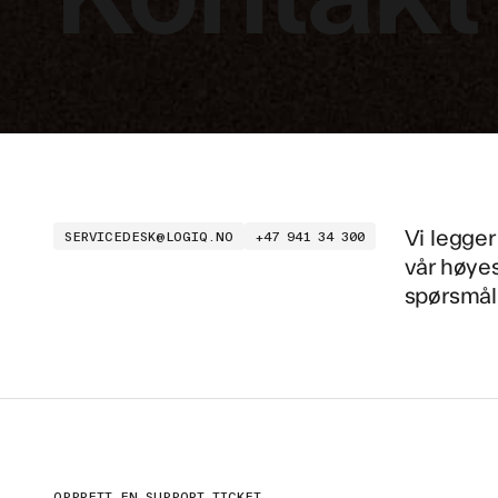
Vi legger
SERVICEDESK@LOGIQ.NO
+47 941 34 300
vår høyes
spørsmål 
OPPRETT EN SUPPORT-TICKET