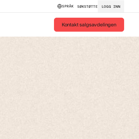
SPRÅK
SØK
STØTTE
LOGG INN
Kontakt salgsavdelingen