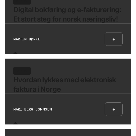
8 MIN
Digital bokføring og e-fakturering:
Et stort steg for norsk næringsliv!
+
MARTIN BØRKE
7 MIN
Hvordan lykkes med elektronisk
faktura i Norge
+
MARI BERG JOHNSEN