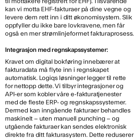
til mottakere registrert for EHF). Tilsvarende
kan vi motta EHF-fakturaer på dine vegne og
levere dem rett inn i ditt økonomisystem. Slik
oppfyller du ikke bare lovkravene, men får
også en mer strømlinjeformet fakturaprosess.
Integrasjon med regnskapssystemer:
Kravet om digital bokføring innebærer at
fakturadata må flyte inn i regnskapet
automatisk. Logiqs løsninger legger til rette
for nettopp dette. Vi tilbyr integrasjoner og
API-er som kobler våre e-fakturatjenester
med de fleste ERP- og regnskapssystemer.
Dermed kan inngående fakturaer behandles
maskinelt – uten manuell punching – og
utgående fakturaer kan sendes elektronisk
direkte fra ditt fakturasystem. Dette reduserer