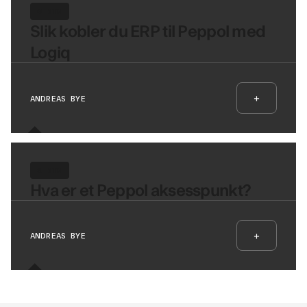
6 MIN
Slik kobler du ERP til Peppol med
Logiq
+
ANDREAS BYE
8 MIN
Hva er et Peppol aksesspunkt?
+
ANDREAS BYE