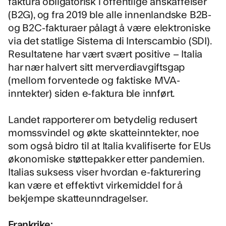
faktura obligatorisk i offentlige anskaffelser
(B2G), og fra 2019 ble alle innenlandske B2B-
og B2C-fakturaer pålagt å være elektroniske
via det statlige Sistema di Interscambio (SDI).
Resultatene har vært svært positive – Italia
har nær halvert sitt merverdiavgiftsgap
(mellom forventede og faktiske MVA-
inntekter) siden e-faktura ble innført.
Landet rapporterer om betydelig redusert
momssvindel og økte skatteinntekter, noe
som også bidro til at Italia kvalifiserte for EUs
økonomiske støttepakker etter pandemien.
Italias suksess viser hvordan e-fakturering
kan være et effektivt virkemiddel for å
bekjempe skatteunndragelser.
Frankrike: