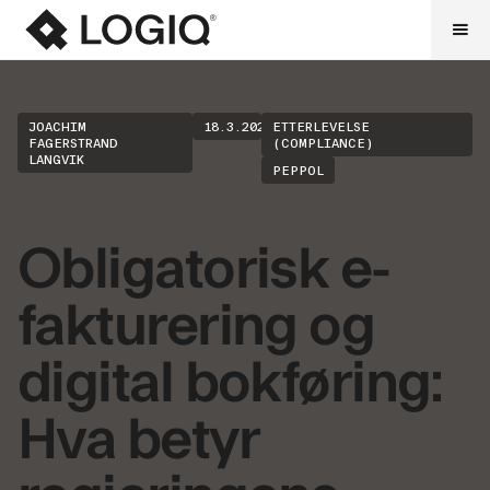
JOACHIM
18.3.2026
ETTERLEVELSE
FAGERSTRAND
(COMPLIANCE)
LANGVIK
PEPPOL
Obligatorisk e-
fakturering og
digital bokføring:
Hva betyr