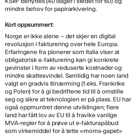
KSeF benyttes (40 dager i stedet for 60) og
mindre behov for papirarkivering.
Kort oppsummert:
Norge er ikke alene – det skjer en digital
revolusjon i fakturering over hele Europa.
Erfaringene fra pionerer som Italia viser at
obligatorisk e-fakturering kan gi konkrete
gevinster i form av reduserte kostnader og
mindre skattesvindel. Samtidig har noen land
valgt en gradvis tilnærming (f.eks. Frankrike
og Polen) for å gi bedriftene tid til å omstille
seg og sikre at teknologien er på plass. EU har
også oppmuntret denne utviklingen; flere
land har fått lov av EU til å fravike vanlige
MVA-regler for å prøve ut e-fakturapåbud
som virkemiddel for å tette «moms-gapet»