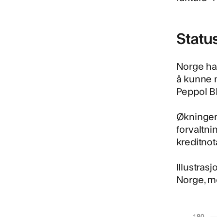
Status
Norge har
å kunne m
Peppol BI
Økningen 
forvaltni
kreditnot
Illustras
Norge, me