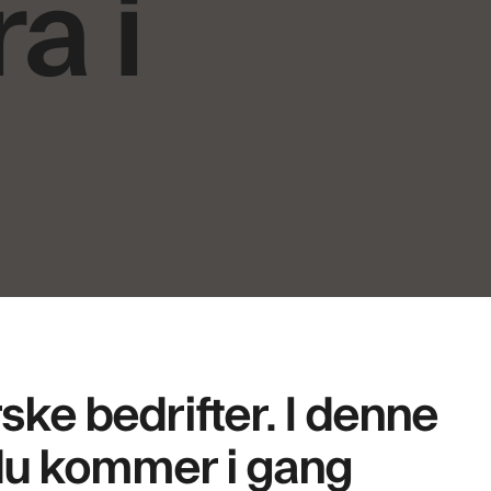
a i
rske bedrifter. I denne
n du kommer i gang