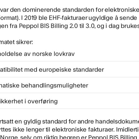
 var den dominerende standarden for elektroniske
ormat)
. I 2019 ble EHF-fakturaer ugyldige å sende
n fra Peppol BIS Billing 2.0 til 3.0, og i dag bruke
matet sikrer:
oldelse av norske lovkrav
tibilitet med europeiske standarder
atiske behandlingsmuligheter
ikkerhet i overføring
rtsatt en gyldig standard for andre handelsdokume
tes ikke lenger til elektroniske fakturaer. Imidler
i Norge, selv om riktig begrep er Peppol BIS Billing 