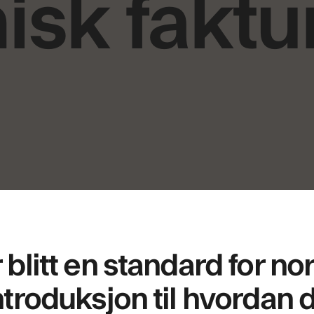
isk faktur
 blitt en standard for no
introduksjon til hvorda