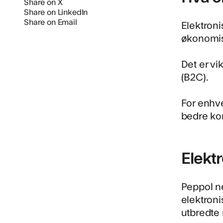
Share on X
Share on LinkedIn
Share on Email
Elektroni
økonomisy
Det er vi
(B2C)
.
For enhve
bedre kon
Elekt
Peppol n
elektroni
utbredte