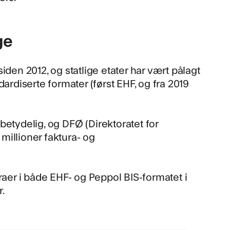
ge
den 2012, og statlige etater har vært pålagt
ardiserte formater (først EHF, og fra 2019
 betydelig, og
DFØ (Direktoratet for
millioner faktura- og
raer i både EHF- og Peppol BIS-formatet i
r.