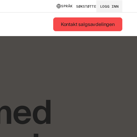
SPRÅK
SØK
STØTTE
LOGG INN
Kontakt salgsavdelingen
med