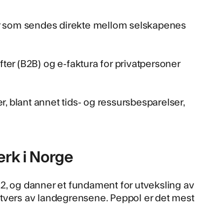
uraer som sendes direkte mellom selskapenes
ifter (B2B) og
e-faktura for privatpersoner
r, blant annet tids- og ressursbesparelser,
erk i Norge
2012, og danner et fundament for utveksling av
 tvers av landegrensene. Peppol er det mest