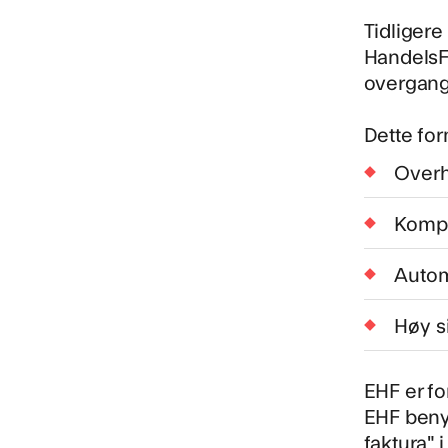
Tidligere
HandelsF
overgange
Dette for
Overh
Kompa
Autom
Høy s
EHF er fo
EHF benyt
faktura" 