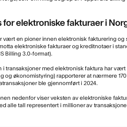
 for elektroniske fakturaer i Nor
 vært en pioner innen elektronisk fakturering og si
otta elektroniske fakturaer og kreditnotaer i stand
S Billing 3.0-format).
i transaksjoner med elektronisk faktura har vært
ng og økonomistyring)
rapporterer at nærmere 170 
atransaksjoner ble gjennomført i 2024.
jonen nedenfor viser veksten av elektroniske faktu
d alle tall representert i millioner av transaksjone