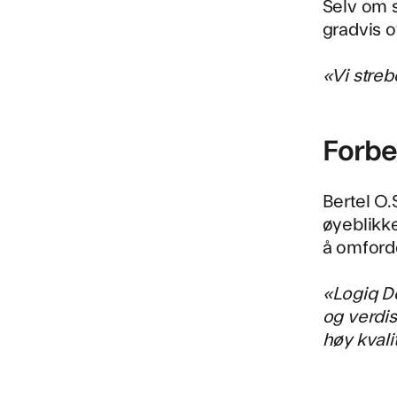
Selv om 
gradvis o
«Vi streb
Forbed
Bertel O.
øyeblikke
å omforde
«Logiq Do
og verdis
høy kvali