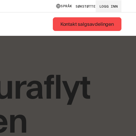
SPRÅK
SØK
STØTTE
LOGG INN
Kontakt salgsavdelingen
uraflyt
en