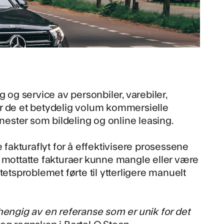
 og service av personbiler, varebiler,
er de et betydelig volum kommersielle
enester som bildeling og online leasing.
 fakturaflyt for å
effektivisere prosessene
 i mottatte fakturaer kunne mangle eller være
etsproblemet førte til ytterligere manuelt
avhengig av en referanse som er unik for det
 og regnskap i Bertel O.Steen.