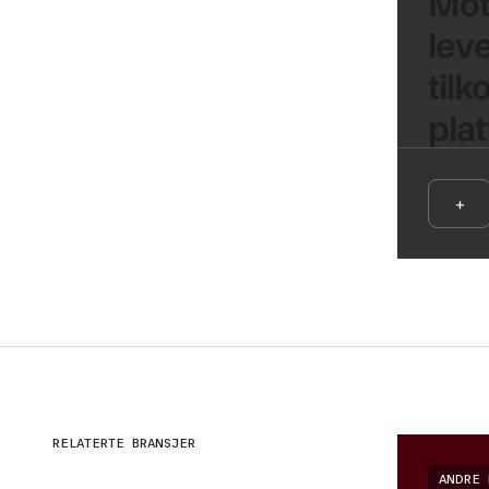
Mott
lev
tilk
plat
+
RELATERTE BRANSJER
ANDRE 