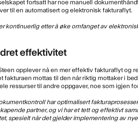
selskapet fortsatt har noe manuell dokumenthåndt
ver til en automatisert og elektronisk fakturaflyt.
er kontinuerlig etter å øke omfanget av elektronis
ret effektivitet
Steen opplever nå en mer effektiv fakturaflyt og 
t fakturaen mottas til den når riktig mottaker i bed
le ressurser til andre oppgaver, noe som igjen fo
kumentkontroll har optimalisert fakturaprosessen
kapende partner, og vi har et tett og effektivt s
tet, spesielt når det gjelder implementering av nye