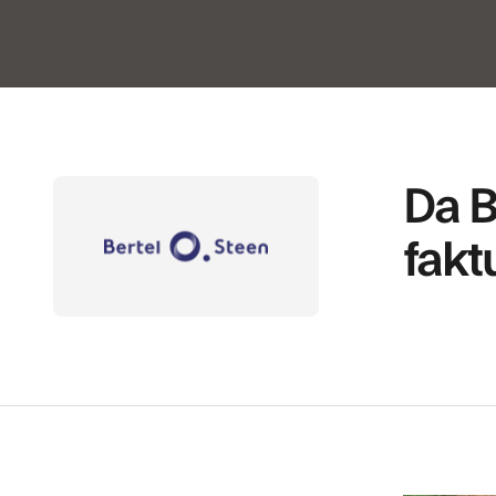
Da B
fakt