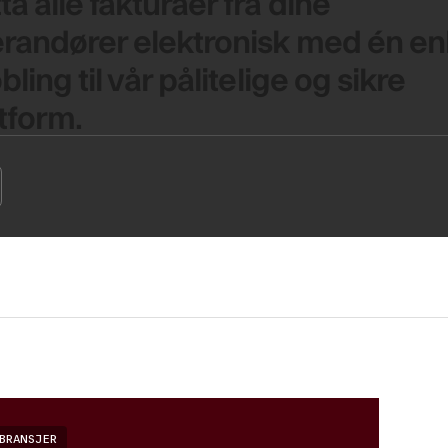
a alle fakturaer fra dine
erandører elektronisk med én en
obling til vår pålitelige og sikre
tform.
BRANSJER