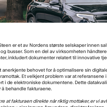
Steen er et av Nordens største selskaper innen salg
r og busser. Som en del av virksomheten håndter
r, inkludert dokumenter relatert til innovative tj
 anerkjente behovet for å optimalisere sin digitale
uramottak
. Et velkjent problem var at referansene
ert i de elektroniske dokumentene. Dette datakvalit
r å behandle fakturaene.
kre at fakturaen direkte når riktig mottaker, er vi 
selskap.»
sier Ingunn Amundsen, direktør for lønn-