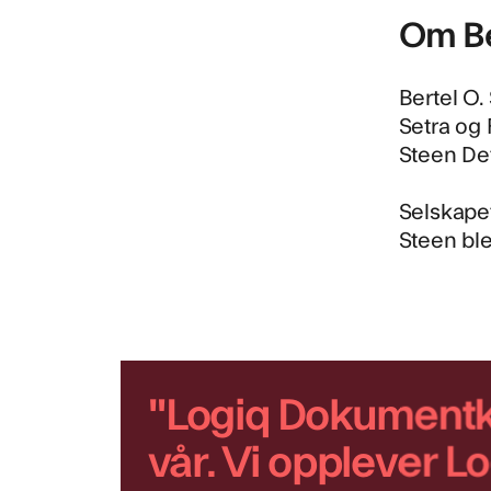
Om Be
Bertel O.
Setra og 
Steen Det
Selskapet
Steen ble
"Logiq Dokumentko
vår. Vi opplever L