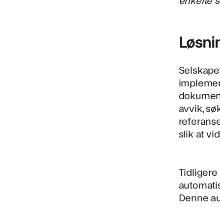
Løsni
Selskapet
implemen
dokumente
avvik, sø
referansen
slik at v
Tidligere
automati
Denne au