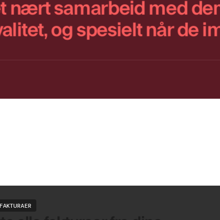
 et nært samarbeid med dem
litet, og spesielt når de 
FAKTURAER