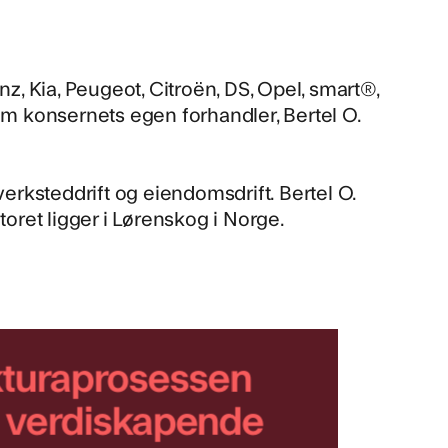
, Kia, Peugeot, Citroën, DS, Opel, smart®,
om konsernets egen forhandler, Bertel O.
verksteddrift og eiendomsdrift. Bertel O.
toret ligger i Lørenskog i Norge.
akturaprosessen
og verdiskapende