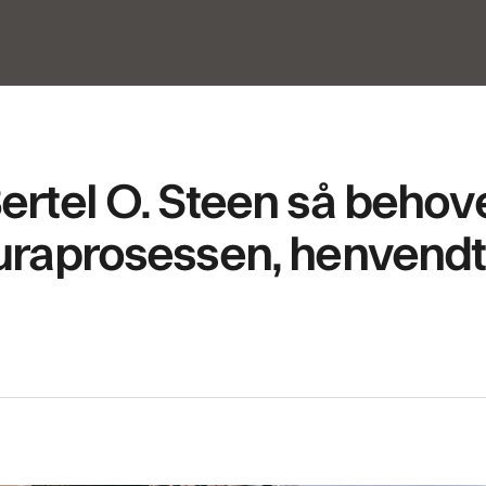
ertel O. Steen så behove
uraprosessen, henvendte