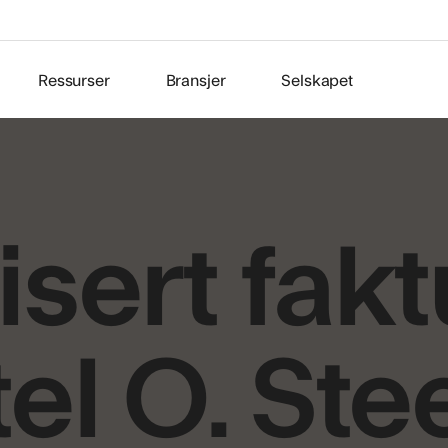
Ressurser
Bransjer
Selskapet
sert fakt
el O. Ste