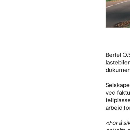
Bertel O.
lastebile
dokumente
Selskapet
ved fakt
feilplass
arbeid fo
«For å si
enkelte 