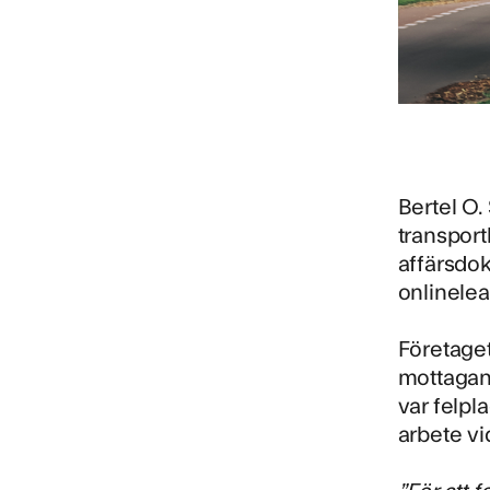
Bertel O.
transport
affärsdok
onlinelea
Företaget
mottagand
var felpl
arbete vi
”För att 