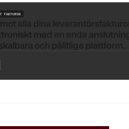
T FAKTUROR
mot alla dina leverantörsfakturo
troniskt med en enda anslutning 
skalbara och pålitliga plattform.