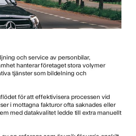
ljning och service av personbilar,
samhet hanterar företaget stora volymer
tiva tjänster som bildelning och
flödet för att
effektivisera processen vid
ser i mottagna fakturor ofta saknades eller
em med datakvalitet ledde till extra manuellt
 av en referens som är unik för varje enskilt