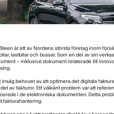
 Steen är ett av Nordens största företag inom försä
bilar, lastbilar och bussar. Som en del av sin verk
ument – inklusive dokument relaterade till innova
sing.
 insåg behovet av att optimera det digitala faktura
et av fakturor.
Ett välkänt problem var att referen
acerade i de elektroniska dokumenten. Detta probl
d fakturahantering.
fakturan ska nå rätt mottagare direkt är vi beroende