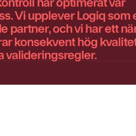
ntroll har optimerat vår
s. Vi upplever Logiq som 
 partner, och vi har ett 
ar konsekvent hög kvalitet,
 valideringsregler.