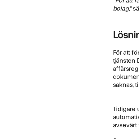
bolag,”
sä
Lösni
För att f
tjänsten
affärsreg
dokumente
saknas, t
Tidigare 
automatis
avsevärt 