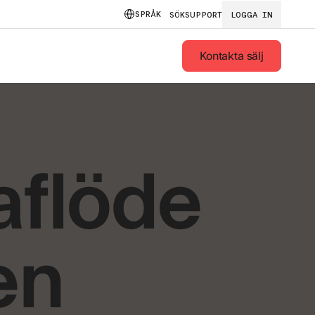
SPRÅK
SÖK
SUPPORT
LOGGA IN
Kontakta sälj
aflöde
en