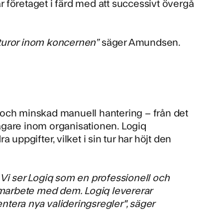
 företaget i färd med att successivt övergå
akturor inom koncernen”
säger Amundsen.
de och minskad manuell hantering – från det
ttagare inom organisationen. Logiq
a uppgifter, vilket i sin tur har höjt den
 Vi ser Logiq som en professionell och
samarbete med dem. Logiq levererar
entera nya valideringsregler", säger