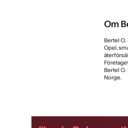
Om Be
Bertel O
Opel, sma
återförsä
Företaget
Bertel O.
Norge.