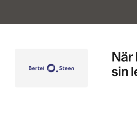
När 
sin 