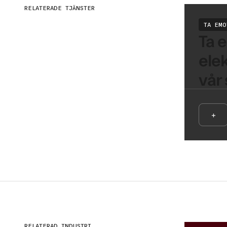
RELATERADE TJÄNSTER
TA EMO
Ta e
elek
vår 
+
RELATERAD INDUSTRI