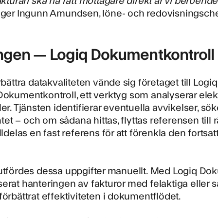
ger Ingunn Amundsen, löne- och redovisningschef
ngen — Logiq Dokumentkontroll
örbättra datakvaliteten vände sig företaget till Lo
Dokumentkontroll
, ett verktyg som analyserar el
ler. Tjänsten identifierar eventuella avvikelser, sök
t – och om sådana hittas, flyttas referensen till rät
illdelas en fast referens för att förenkla den fortsa
utfördes dessa uppgifter manuellt. Med Logiq Dok
erat hanteringen av fakturor med felaktiga eller
förbättrat effektiviteten i dokumentflödet.