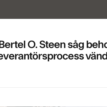
Bertel O. Steen såg beho
leverantörsprocess vände 