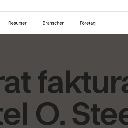
Resurser
Branscher
Företag
at faktur
el O. Ste