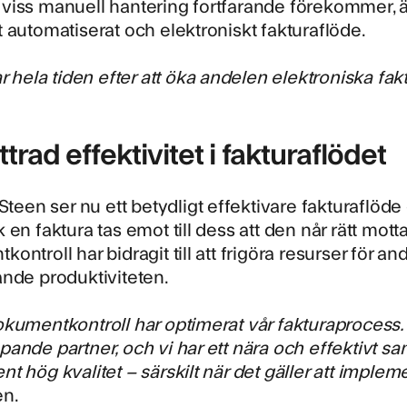
iss manuell hantering fortfarande förekommer, är
ullt automatiserat och elektroniskt fakturaflöde.
ar hela tiden efter att öka andelen elektroniska f
trad effektivitet i fakturaflödet
 Steen ser nu ett betydligt effektivare fakturaflö
 en faktura tas emot till dess att den når rätt mo
ntroll har bidragit till att frigöra resurser för andr
nde produktiviteten.
kumentkontroll har optimerat vår fakturaprocess.
ande partner, och vi har ett nära och effektivt 
t hög kvalitet – särskilt när det gäller att implem
n.