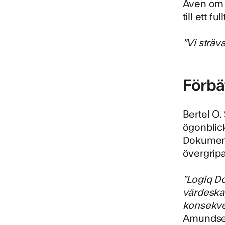
Även om v
till ett f
”Vi sträv
Förbät
Bertel O.
ögonblick
Dokumentko
övergripa
”Logiq Do
värdeskap
konsekven
Amundse