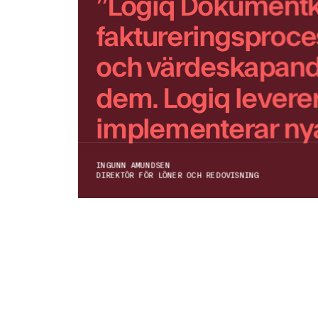
”Logiq Dokumentko
faktureringsproces
och värdeskapande
dem. Logiq leverer
implementerar nya
INGUNN AMUNDSEN
DIREKTÖR FÖR LÖNER OCH REDOVISNING