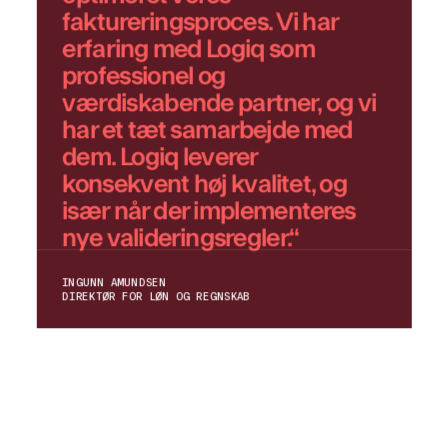
faktureringsproces. Vi har
erfaring med Logiq som
professionel og
værdiskabende partner, og vi
har et tæt samarbejde med
dem. Logiq leverer
konsekvent høj kvalitet, og
især når der implementeres
nye valideringsregler.“
INGUNN AMUNDSEN
DIREKTØR FOR LØN OG REGNSKAB