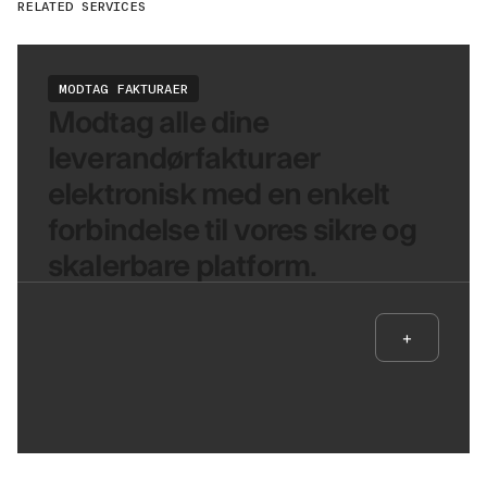
RELATED SERVICES
MODTAG FAKTURAER
Modtag alle dine
leverandørfakturaer
elektronisk med en enkelt
forbindelse til vores sikre og
skalerbare platform.
+