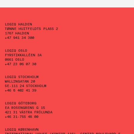
LOGIQ HALDEN
TØNNE HUITFELDTS PLASS 2
1767 HALDEN
+47 941 34 300
LOGIQ OSLO
FYRSTIKKALLÉEN 3A
0661 OSLO
+47 23 06 07 30
LOGIQ STOCKHOLM
WALLINGATAN 20
SE-111 24 STOCKHOLM
+46 8 402 41 39
LOGIQ GÖTEBORG
EA ROSENGRENS G 15
421 31 VÄSTRA FRÖLUNDA
+46 31-755 48 00
LOGIQ KØBENHAVN
INTERNATIONAL HOUSE (KONTOR 116), CENTER BOULEVARD 5