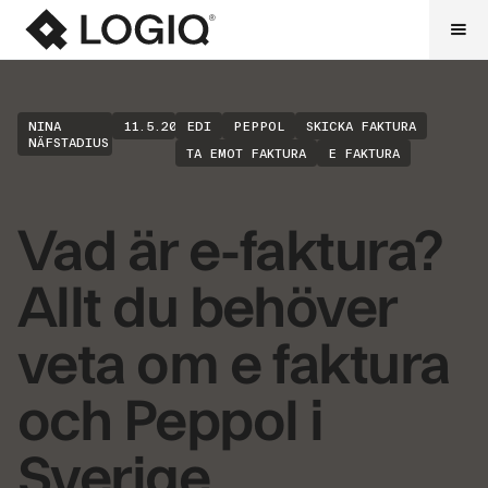
NINA
11.5.2026
EDI
PEPPOL
SKICKA FAKTURA
NÄFSTADIUS
TA EMOT FAKTURA
E FAKTURA
Vad är e-faktura?
Allt du behöver
veta om e faktura
och Peppol i
Sverige