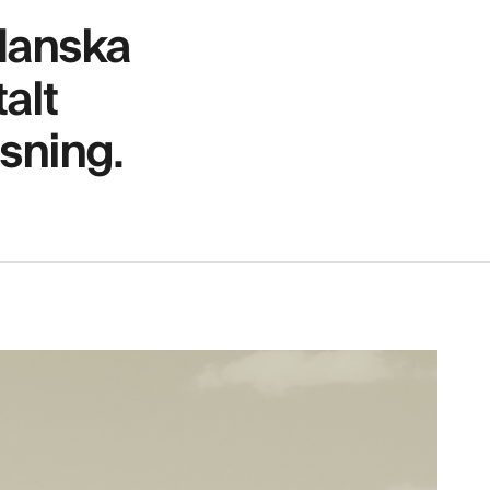
 danska
alt
sning.