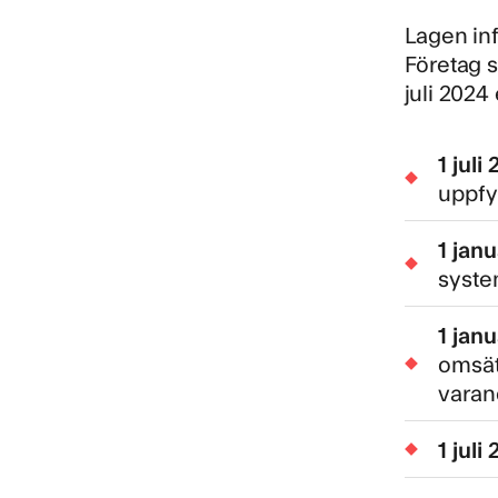
Lagen in
Företag s
juli 2024
1 juli
uppfy
1 janu
system
1 jan
omsät
varand
1 juli