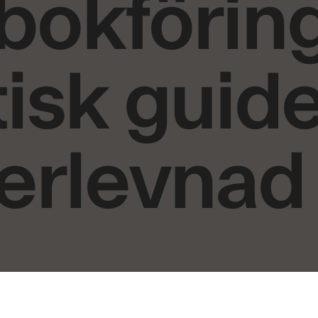
bokförin
isk guide 
terlevnad