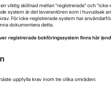
 en viktig skillnad mellan ”registrerade” och ”icke
ade system är det leverantören som i huvudsak ans
krav. För icke-registrerade system har användarför
nna dokumentera detta.
över registrerade bokföringssystem finns här (end
n
åste uppfylla krav inom tre olika områden:
g