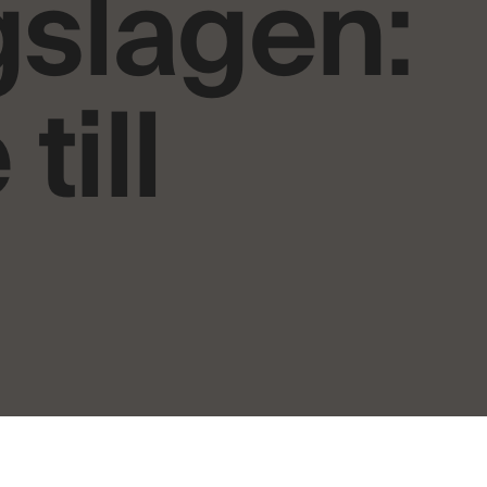
gslagen:
till