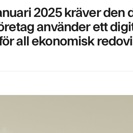
anuari 2025 kräver den
öretag använder ett digit
ör all ekonomisk redovi