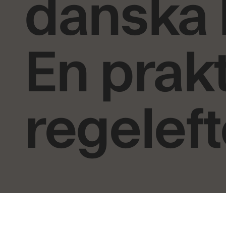
danska 
En prakt
regelef