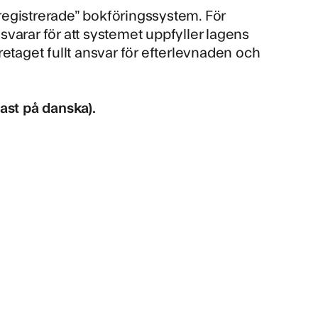
-registrerade” bokföringssystem. För
varar för att systemet uppfyller lagens
etaget fullt ansvar för efterlevnaden och
ast på danska).