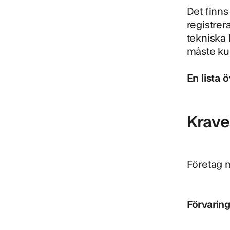
Det finns
registrer
tekniska 
måste ku
En lista 
Krave
Företag m
Förvarin