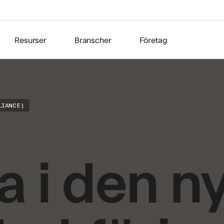
Resurser
Branscher
Företag
LIANCE)
a i den n