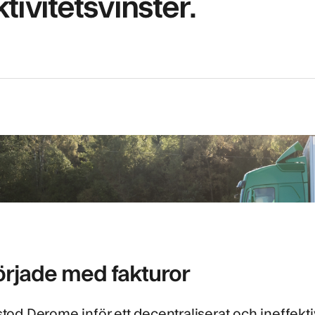
ktivitetsvinster.
örjade med fakturor
 stod
Derome
inför ett decentraliserat och ineffe