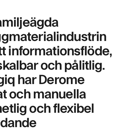
familjeägda
ggmaterialindustrin
tt informationsflöde,
albar och pålitlig.
iq har Derome
mat och manuella
tlig och flexibel
etydande