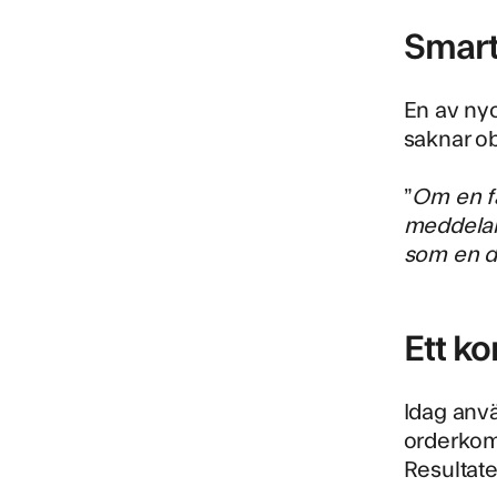
Smart
En av nyc
saknar ob
”
Om en fa
meddelar 
som en di
Ett k
Idag anvä
orderkom
Resultatet