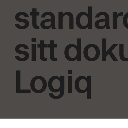
standar
sitt do
Logiq