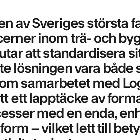
en av Sveriges största 
erner inom trä- och by
utar att standardisera si
e lösningen vara både sk
om samarbetet med Log
tt ett lapptäcke av for
esser med en enda, enhe
tform – vilket lett till b