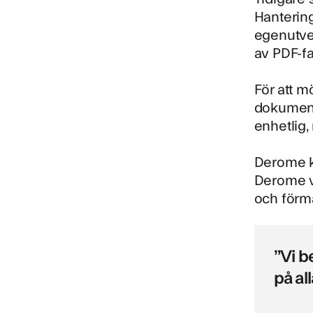
Hantering
egenutve
av PDF-fa
För att m
dokument
enhetlig,
Derome k
Derome va
och förmå
”Vi b
på al