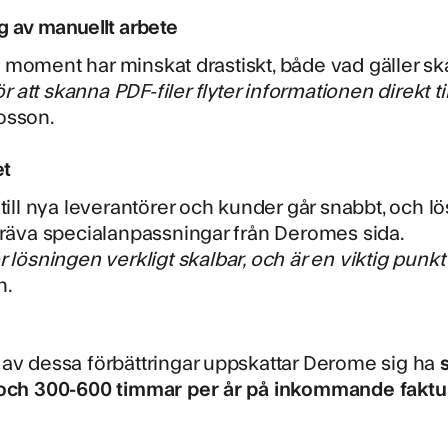
 av manuellt arbete
moment har minskat drastiskt, både vad gäller sk
för att skanna PDF-filer flyter informationen direkt ti
osson.
et
 till nya leverantörer och kunder går snabbt, och l
kräva specialanpassningar från Deromes sida.
r lösningen verkligt skalbar, och är en viktig punkt
n.
av dessa förbättringar uppskattar Derome sig ha
 och 300-600 timmar per år på inkommande faktu