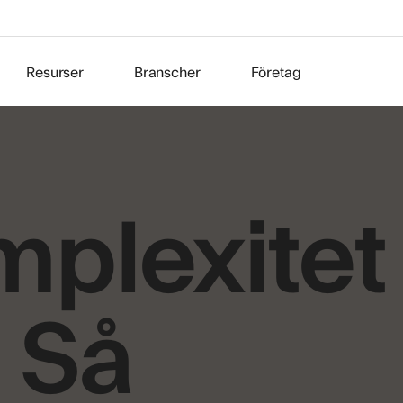
Resurser
Branscher
Företag
plexitet t
: Så