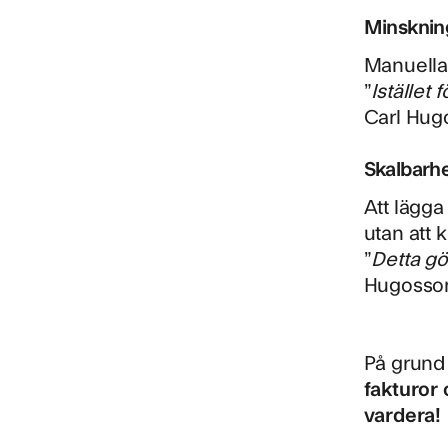
Minskning
Manuella 
”
Istället 
Carl Hug
Skalbarh
Att lägga
utan att 
”
Detta gö
Hugosso
På grund 
fakturor
vardera!