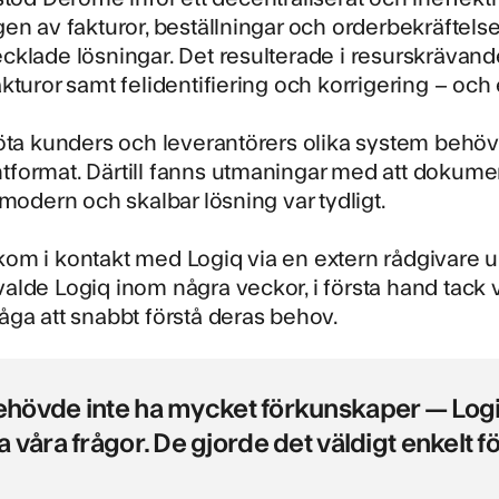
en av fakturor, beställningar och orderbekräftelse
cklade lösningar. Det resulterade i resurskräva
kturor samt felidentifiering och korrigering – och 
öta kunders och leverantörers olika system behö
format. Därtill fanns utmaningar med att dokumen
 modern och skalbar lösning var tydligt.
om i kontakt med Logiq via en extern rådgivare u
lde Logiq inom några veckor, i första hand tack
ga att snabbt förstå deras behov.
ehövde inte ha mycket förkunskaper — Logi
la våra frågor. De gjorde det väldigt enkelt 