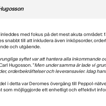
 Hugosson
t inleddes med fokus på det mest akuta området:
s snabbt till att inkludera även inköpsorder, orde
nde och utgående.
rungliga syftet var att hantera alla inkommande oc
 Carl Hugosson. ”
Men under samma år lade vi grunde
er, orderbekräftelser och leveransavier. Idag hante
 del i detta var Deromes övergång till
Peppol-nätve
som möjliggjorde ett enhetligt och effektivt info