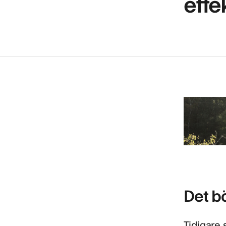
effe
Det b
Tidigare