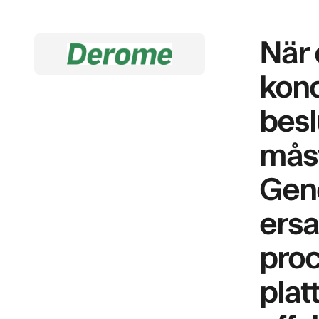
När 
konc
besl
måst
Gen
ersa
proc
plat