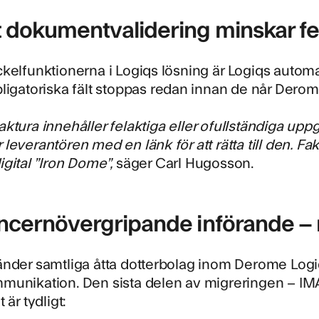
 dokumentvalidering minskar fe
kelfunktionerna i Logiqs lösning är
Logiqs automa
ligatoriska fält stoppas redan innan de når Dero
ktura innehåller felaktiga eller ofullständiga uppg
leverantören med en länk för att rätta till den. Fak
gital ”Iron Dome”,
säger Carl Hugosson.
oncernövergripande införande – 
nder samtliga åtta dotterbolag inom Derome Logiq
munikation. Den sista delen av migreringen – IM
 är tydligt: