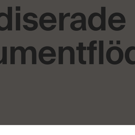
diserade
kumentfl