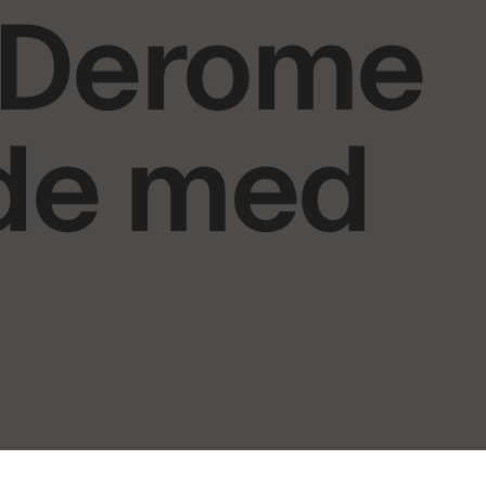
 Derome
öde med