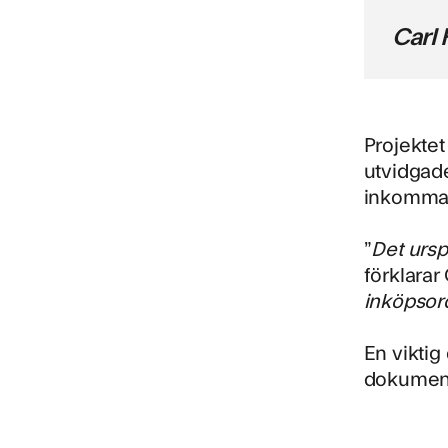
Carl
Projekte
utvidgade
inkomma
”
Det ursp
förklarar
inköpsord
En viktig
dokument 