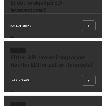
Er det forskjell på EDI-
leverandører?
+
MARTIN BØRKE
10 MIN
EDI vs. API-drevet integrasjon:
Hvorfor EDI fortsatt er i førersetet
+
LARS HAUGER
10 MIN