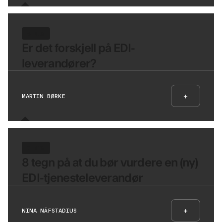
8 MIN
Er det forskjell på EDI-
leverandører?
+
MARTIN BØRKE
7 MIN
8 tegn på at du bør vurdere en (ny)
EDI-tjenesteleverandør
+
NINA NÄFSTADIUS