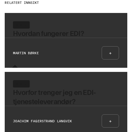
RELATERT INNSIKT
8 MIN
Hvordan fungerer EDI?
+
MARTIN BØRKE
6 MIN
Hvorfor trenger jeg en EDI-
tjenesteleverandør?
+
JOACHIM FAGERSTRAND LANGVIK