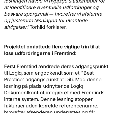
løsningen havde vi hyppige statusmøder for
at identificere eventuelle udfordringer og
besvare spørgsmål — hvorefter vi afstemte
og justerede løsningen for uventede
afvigelser,“
Torhild forklarer.
Projektet omfattede flere vigtige trin til at
løse udfordringerne i Fremtind:
Først Fremtind
ændrede deres adgangspunkt
til Logiq
, som er godkendt som et
“
Best
Practice“ adgangspunkt af Difi. Med denne
løsning på plads, udnytter de
Logiq
Dokumentkontrol
, integreret med Fremtinds
interne system. Denne løsning stopper
fakturaer uden korrekte referencenumre,
hvorefter afsenderen underrettes og får