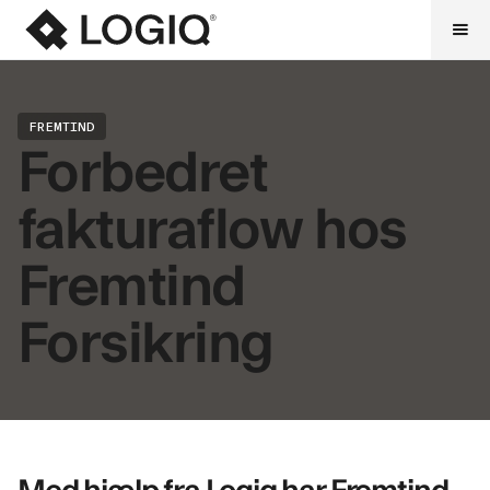
FREMTIND
Forbedret
fakturaflow hos
Fremtind
Forsikring
Med hjælp fra Logiq har Fremtind