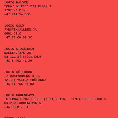
LOGIQ HALDEN
TØNNE HUITFELDTS PLASS 2
1767 HALDEN
+47 941 34 300
LOGIQ OSLO
FYRSTIKKALLÉEN 3A
0661 OSLO
+47 23 06 07 30
LOGIQ STOCKHOLM
WALLINGATAN 20
SE-111 24 STOCKHOLM
+46 8 402 41 39
LOGIQ GÖTEBORG
EA ROSENGRENS G 15
421 31 VÄSTRA FRÖLUNDA
+46 31-755 48 00
LOGIQ KØBENHAVN
INTERNATIONAL HOUSE (KONTOR 116), CENTER BOULEVARD 5
DK-2300 KØBENHAVN S
+45 3250 2301