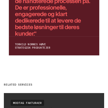
de håndterede processen på.
De er professionelle,
engagerede og klart
dedikerede til at levere de
bedste løsninger til deres
kunder.“
TORHILD NORNES HØVE
STRATEGISK PRODUKTEJER
RELATED SERVICES
MODTAG FAKTURAER