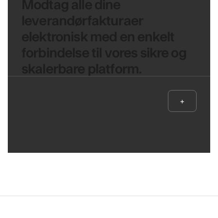
Modtag alle dine
leverandørfakturaer
elektronisk med en enkelt
forbindelse til vores sikre og
skalerbare platform.
+