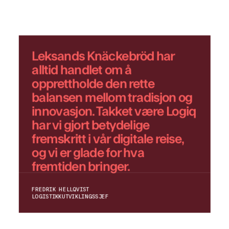
Leksands Knäckebröd har
alltid handlet om å
opprettholde den rette
balansen mellom tradisjon og
innovasjon. Takket være Logiq
har vi gjort betydelige
fremskritt i vår digitale reise,
og vi er glade for hva
fremtiden bringer.
FREDRIK HELLQVIST
LOGISTIKKUTVIKLINGSSJEF