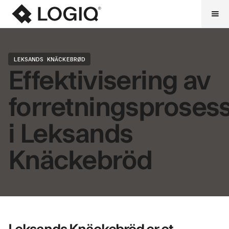
LEKSANDS KNÄCKEBRØD
Effektivisering av
forretningsproses
i Leksands
Knäckebröd
Leksands Knäckebröd er et