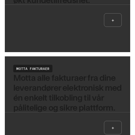
+
MOTTA FAKTURAER
Motta alle fakturaer fra dine
leverandører elektronisk med
én enkelt tilkobling til vår
pålitelige og sikre plattform.
+