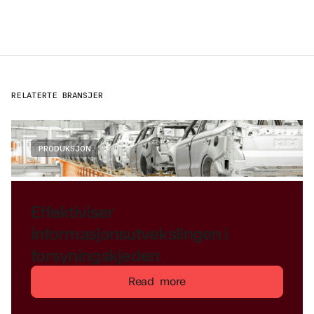
RELATERTE BRANSJER
PRODUKSJON
Effektiviser
informasjonsutvekslingen i
forsyningskjeden
Read more