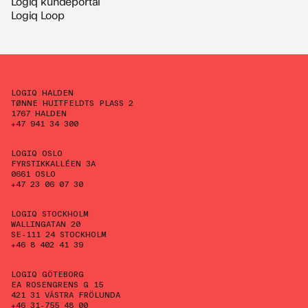
Logiq kundeportal
Logiq Loop
LOGIQ HALDEN
TØNNE HUITFELDTS PLASS 2
1767 HALDEN
+47 941 34 300
LOGIQ OSLO
FYRSTIKKALLÉEN 3A
0661 OSLO
+47 23 06 07 30
LOGIQ STOCKHOLM
WALLINGATAN 20
SE-111 24 STOCKHOLM
+46 8 402 41 39
LOGIQ GÖTEBORG
EA ROSENGRENS G 15
421 31 VÄSTRA FRÖLUNDA
+46 31-755 48 00