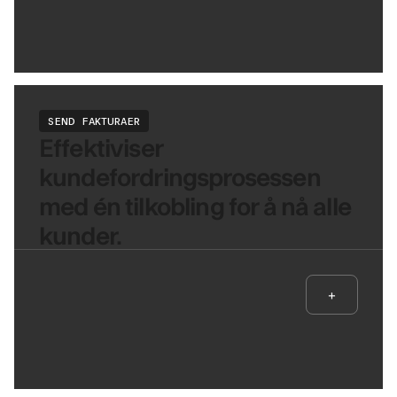
SEND FAKTURAER
Effektiviser
kundefordringsprosessen
med én tilkobling for å nå alle
kunder.
+