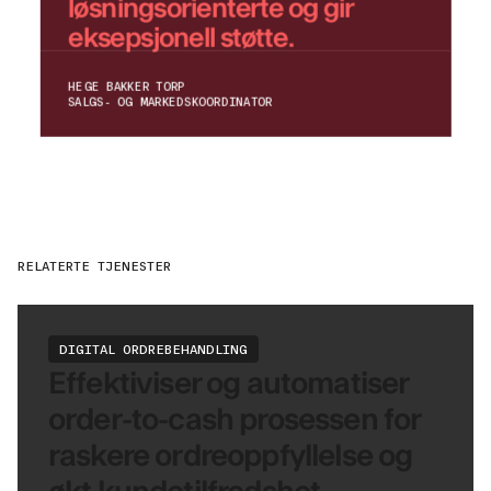
løsningsorienterte og gir
eksepsjonell støtte.
HEGE BAKKER TORP
SALGS- OG MARKEDSKOORDINATOR
RELATERTE TJENESTER
DIGITAL ORDREBEHANDLING
Effektiviser og automatiser
order-to-cash prosessen for
raskere ordreoppfyllelse og
økt kundetilfredshet.