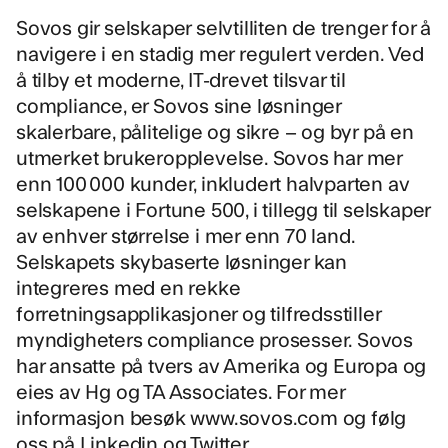
Sovos gir selskaper selvtilliten de trenger for å
navigere i en stadig mer regulert verden. Ved
å tilby et moderne, IT-drevet tilsvar til
compliance, er Sovos sine løsninger
skalerbare, pålitelige og sikre – og byr på en
utmerket brukeropplevelse. Sovos har mer
enn 100 000 kunder, inkludert halvparten av
selskapene i Fortune 500, i tillegg til selskaper
av enhver størrelse i mer enn 70 land.
Selskapets skybaserte løsninger kan
integreres med en rekke
forretningsapplikasjoner og tilfredsstiller
myndigheters compliance prosesser. Sovos
har ansatte på tvers av Amerika og Europa og
eies av Hg og TA Associates. For mer
informasjon besøk
www.sovos.com
og følg
oss på
Linkedin
og
Twitter
.