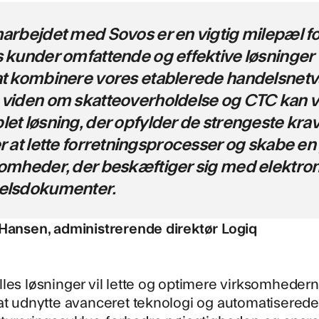
arbejdet med Sovos er en vigtig milepæl for
 kunder omfattende og effektive løsninger ti
t kombinere vores etablerede handelsnet
viden om skatteoverholdelse og CTC kan vi 
et løsning, der opfylder de strengeste kra
r at lette forretningsprocesser og skabe en
omheder, der beskæftiger sig med elektron
elsdokumenter.
 Hansen, administrerende direktør Logiq
les løsninger vil lette og optimere virksomhedern
 at udnytte avanceret teknologi og automatisered