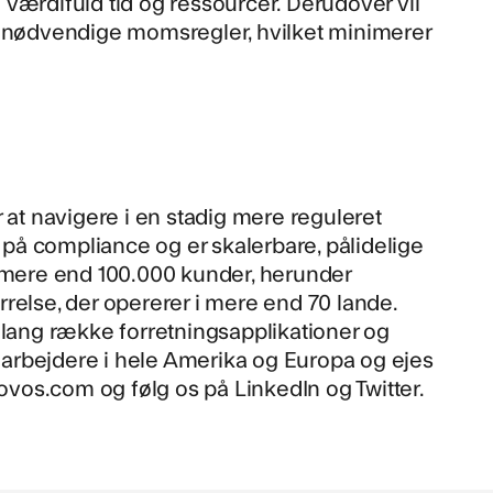
værdifuld tid og ressourcer. Derudover vil
e nødvendige momsregler, hvilket minimerer
 at navigere i en stadig mere reguleret
r på compliance og er skalerbare, pålidelige
r mere end 100.000 kunder, herunder
relse, der opererer i mere end 70 lande.
ang række forretningsapplikationer og
bejdere i hele Amerika og Europa og ejes
ovos.com
og følg os på
LinkedIn
og
Twitter
.