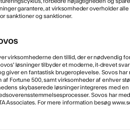
tureringscyklus, forbedre nøjagtigheden og spare 
ninger garantere, at virksomheder overholder all
for sanktioner og sanktioner.
ovos
er virksomhederne den tillid, der er nødvendig for
ovos' løsninger tilbyder et moderne, it-drevet sva
og giver en fantastisk brugeroplevelse. Sovos ha
 af Fortune 500, samt virksomheder af enhver stør
edens skybaserede løsninger integreres med en l
dsoverensstemmelsesprocesser. Sovos har medar
 TA Associates. For mere information besøg
www.s