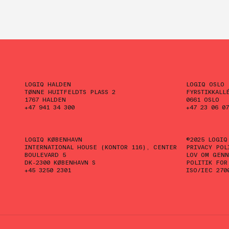
LOGIQ HALDEN
LOGIQ OSLO
TØNNE HUITFELDTS PLASS 2
FYRSTIKKALL
1767 HALDEN
0661 OSLO
+47 941 34 300
+47 23 06 07
LOGIQ KØBENHAVN
©2025 LOGIQ
INTERNATIONAL HOUSE (KONTOR 116), CENTER
PRIVACY POL
BOULEVARD 5
LOV OM GENN
DK-2300 KØBENHAVN S
POLITIK FOR
+45 3250 2301
ISO/IEC 270