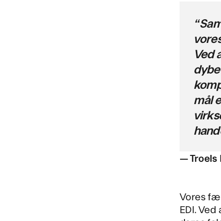
“ Sam
vores
Ved a
dybe 
kompl
mål e
virks
hand
— Troels
Vores fæl
EDI. Ved