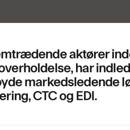
remtrædende aktører inde
overholdelse, har indledt
ilbyde markedsledende lø
rering, CTC og EDI.