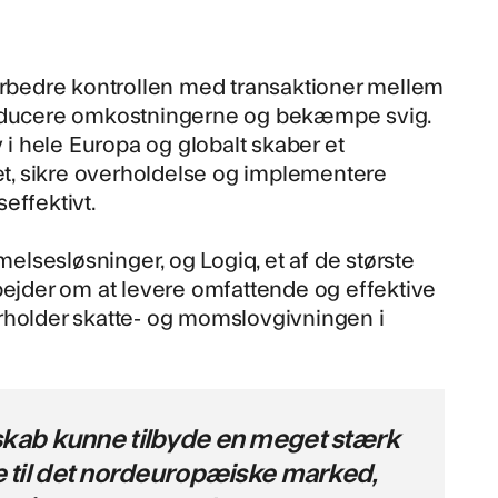
forbedre kontrollen med transaktioner mellem
 reducere omkostningerne og bekæmpe svig.
i hele Europa og globalt skaber et
ret, sikre overholdelse og implementere
effektivt.
lsesløsninger, og Logiq, et af de største
jder om at levere omfattende og effektive
verholder skatte- og momslovgivningen i
erskab kunne tilbyde en meget stærk
 til det nordeuropæiske marked,