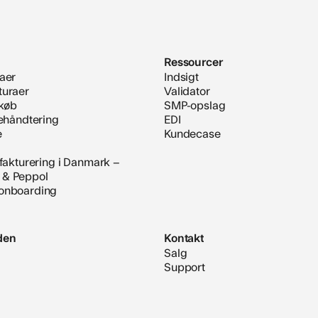
Ressourcer
aer
Indsigt
turaer
Validator
dkøb
SMP-opslag
rehåndtering
EDI
e
Kundecase
 fakturering i Danmark –
 & Peppol
onboarding
den
Kontakt
Salg
Support