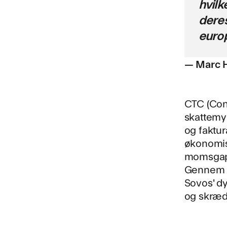
hvilk
deres
europ
— Marc Ho
CTC (Cont
skattemyn
og faktur
økonomis
momsgap
Gennem d
Sovos' d
og skrædd