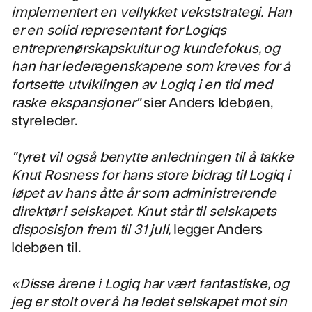
implementert en vellykket vekststrategi. Han
er en solid representant for Logiqs
entreprenørskapskultur og kundefokus, og
han har lederegenskapene som kreves for å
fortsette utviklingen av Logiq i en tid med
raske ekspansjoner"
sier Anders Idebøen,
styreleder.
"tyret vil også benytte anledningen til å takke
Knut Rosness for hans store bidrag til Logiq i
løpet av hans åtte år som administrerende
direktør i selskapet. Knut står til selskapets
disposisjon frem til 31
juli,
legger Anders
Idebøen til.
«Disse årene i Logiq har vært fantastiske, og
jeg er stolt over å ha ledet selskapet mot sin