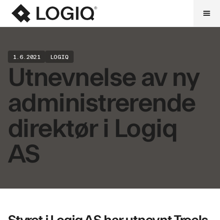
1.6.2021
LOGIQ
Utnevnelse av ny
administrerende
direktør i Logiq
AS
Styret i Logiq AS har utnevnt Troels