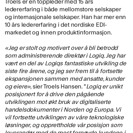
Troels er en toppleder med 15 års
ledererfaring i både mellomstore selskaper
og internasjonale selskaper. Han har mer enn
10 års ledererfaring i det nordiske EDI-
markedet og innen produktinformasjon.
«Jeg er stolt og motivert over å bli betrodd
som administrerende direktør i Logiq. Jeg har
vært en del av Logiqs fantastiske utvikling de
siste fire årene, og jeg ser frem til å fortsette
ekspansjonen sammen med ansatte, kunder
og eiere»,
sier Troels Hansen. "
Logiq er unikt
posisjonert for å drive den pågående
utviklingen mot økt bruk av digitaliserte
handelsdokumenter i Norden og Europa. Vi
vil fortsette utviklingen av våre teknologiske
løsninger, og opprettholde vår posisjon som
leverandør med de mest fornøyde kundene i