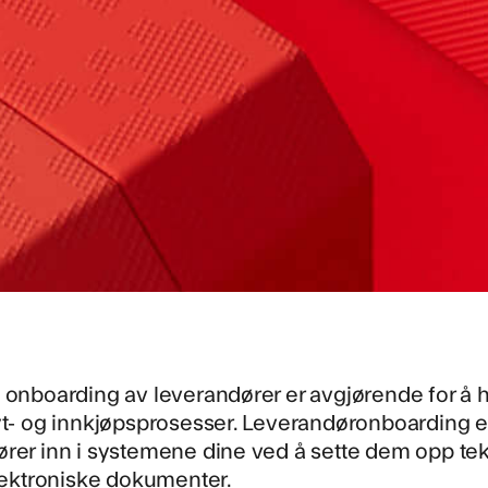
 onboarding av leverandører er avgjørende for å hø
yt- og innkjøpsprosesser. Leverandøronboarding er,
rer inn i systemene dine ved å sette dem opp tekn
elektroniske dokumenter.