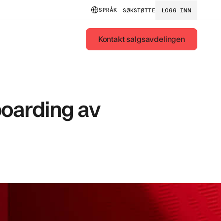
SPRÅK
SØK
STØTTE
LOGG INN
Kontakt salgsavdelingen
boarding av