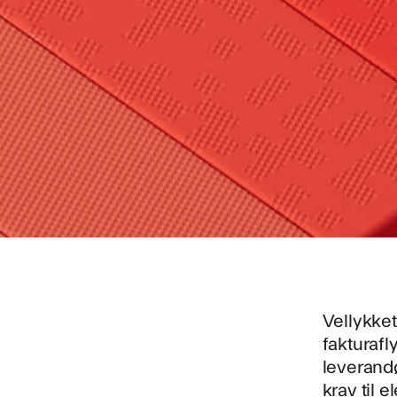
Vellykket
fakturafl
leverandø
krav til 