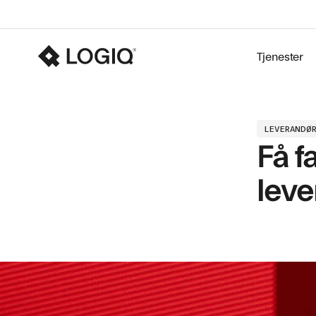
Tjenester
LEVERANDØ
Få f
leve