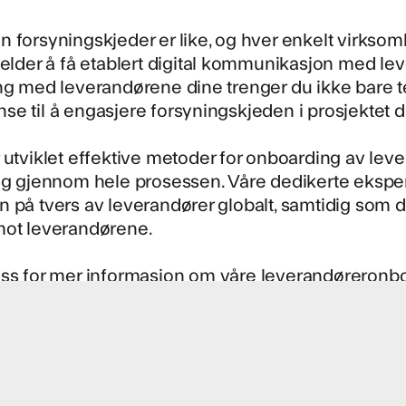
 forsyningskjeder er like, og hver enkelt virksom
jelder å få etablert digital kommunikasjon med le
ng med leverandørene dine trenger du ikke bare 
e til å engasjere forsyningskjeden i prosjektet di
 utviklet effektive metoder for onboarding av lev
deg gjennom hele prosessen. Våre dedikerte ekspe
 på tvers av leverandører globalt, samtidig som de 
mot leverandørene.
oss
for mer informasjon om våre leverandøreronbo