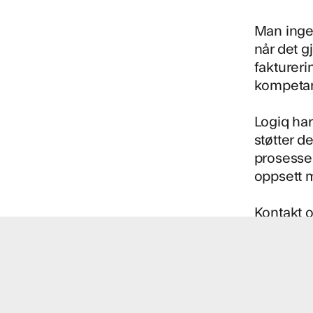
Man ingen
når det g
faktureri
kompetans
Logiq har
støtter 
prosessen
oppsett 
Kontakt 