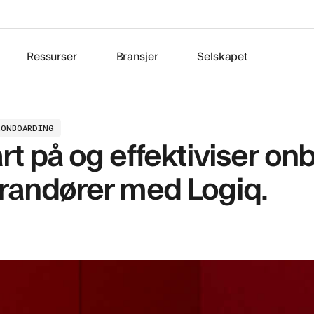
Ressurser
Bransjer
Selskapet
RONBOARDING
art på og effektiviser on
randører med Logiq.