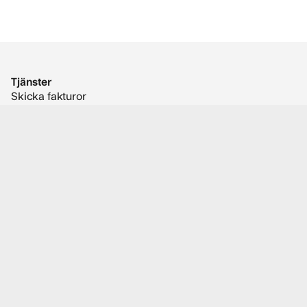
Tjänster
Skicka fakturor
Ta emot fakturor
Digitala inköp
Digital orderhantering
E-faktura Compliance
Nätverk
Leverantörsonboarding
E-faktura i Sverige (Peppol och Svefaktura)
Resurser
Insikter
Validator
SMP-sökning
EDI
Kundcase