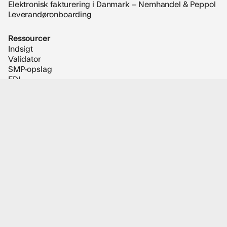
Elektronisk fakturering i Danmark – Nemhandel & Peppol
Leverandøronboarding
Ressourcer
Indsigt
Validator
SMP-opslag
EDI
Kundecase
Brancher
Andre brancher
Bygge og anlæg
Detailhandel
Finansielle tjenester
Industri og Produktion
Mad og dagligvarer
Virksomheden
Karriere
Kontorer