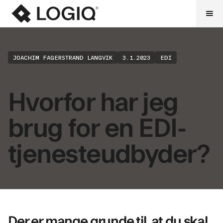
JOACHIM FAGERSTRAND LANGVIK
3.1.2023
EDI
Hvorfor har jeg
brug for en EDI-
tjenesteudbyder?
Der er mange grunde til, at du skal