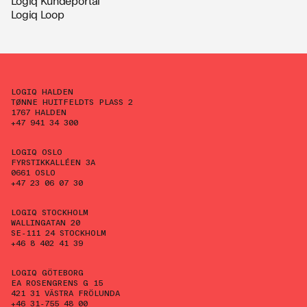
Logiq Kundeportal
Logiq Loop
LOGIQ HALDEN
TØNNE HUITFELDTS PLASS 2
1767 HALDEN
+47 941 34 300
LOGIQ OSLO
FYRSTIKKALLÉEN 3A
0661 OSLO
+47 23 06 07 30
LOGIQ STOCKHOLM
WALLINGATAN 20
SE-111 24 STOCKHOLM
+46 8 402 41 39
LOGIQ GÖTEBORG
EA ROSENGRENS G 15
421 31 VÄSTRA FRÖLUNDA
+46 31-755 48 00