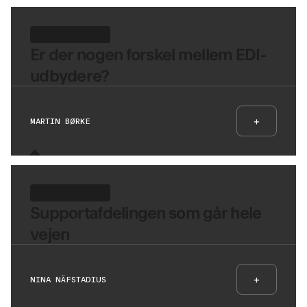
8 MIN LÆSNING
Er der nogen forskel mellem EDI-
udbydere?
+
MARTIN BØRKE
8 MIN LÆSNING
Supportafdelingen som går hele
vejen
+
NINA NÄFSTADIUS