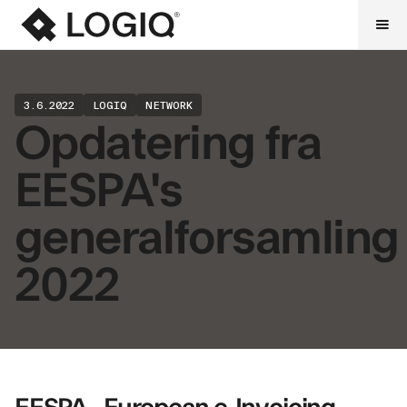
3.6.2022
LOGIQ
NETWORK
Opdatering fra
EESPA's
generalforsamling
2022
EESPA - European e-Invoicing