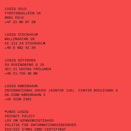
LOGIQ OSLO
FYRSTIKKALLÉEN 3A
0661 OSLO
+47 23 06 07 30
LOGIQ STOCKHOLM
WALLINGATAN 20
SE-111 24 STOCKHOLM
+46 8 402 41 39
LOGIQ GÖTEBORG
EA ROSENGRENS G 15
421 31 VÄSTRA FRÖLUNDA
+46 31-755 48 00
LOGIQ KØBENHAVN
INTERNATIONAL HOUSE (KONTOR 116), CENTER BOULEVARD 5
DK-2300 KØBENHAVN S
+45 3250 2301
©2025 LOGIQ
PRIVACY POLICY
LOV OM GENNEMSIGTIGHED
POLITIK FOR INFORMATIONSSIKKERHED
ISO/IEC 27001:2002-CERTIFIKAT