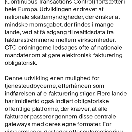
(Continuous Transactions Control) fortsætter i
hele Europa. Udviklingen er drevet af
nationale skattemyndigheder, der ønsker at
mindske momsgabet, der findes i mange
lande, ved at få adgang til realtidsdata fra
fakturastrømmene mellem virksomheder.
CTC-ordningerne ledsages ofte af nationale
mandater om at gøre elektronisk fakturering
obligatorisk.
Denne udvikling er en mulighed for
tjenesteudbyderne, efterhånden som
indførelsen af e-fakturering stiger. Flere lande
har imidlertid også indført obligatoriske
offentlige platforme, der kræver, at alle
fakturaer passerer gennem disse centrale
gateways med deres egne formater. For
virksomheder, der leder efter automatisering