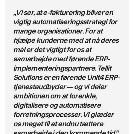
„Vi ser, at e-fakturering bliver en
vigtig automatiseringsstrategi for
mange organisationer. For at
hjælpe kunderne med at nå deres
mål er det vigtigt for os at
samarbejde med førende ERP-
implementeringspartnere. Tellit
Solutions er en førende Unit4 ERP-
tjenesteudbyder — og vi deler
ambitionen om at forenkle,
digitalisere og automatisere
forretningsprocesser. Vi glæder
os meget til et endnu tættere
samarbejde i den kommende tid.“