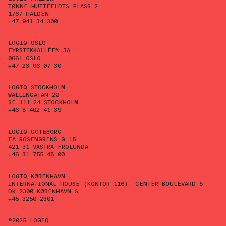
TØNNE HUITFELDTS PLASS 2
1767 HALDEN
+47 941 34 300
LOGIQ OSLO
FYRSTIKKALLÉEN 3A
0661 OSLO
+47 23 06 07 30
LOGIQ STOCKHOLM
WALLINGATAN 20
SE-111 24 STOCKHOLM
+46 8 402 41 39
LOGIQ GÖTEBORG
EA ROSENGRENS G 15
421 31 VÄSTRA FRÖLUNDA
+46 31-755 48 00
LOGIQ KØBENHAVN
INTERNATIONAL HOUSE (KONTOR 116), CENTER BOULEVARD 5
DK-2300 KØBENHAVN S
+45 3250 2301
©2025 LOGIQ