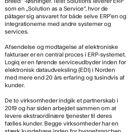
breed“ -løsninger. Tellit Solutions leverer ERP
som en „Solution as a Service“, hvor de
påtager sig ansvaret for både selve ERP'en og
integrationerne med andre systemer og
services.
Afsendelse og modtagelse af elektroniske
fakturaer er en central proces i ERP-systemet.
Logiq er en førende serviceudbyder inden for
elektronisk dataudveksling (EDI) i Norden
med mere end 20 års erfaring og tusindvis af
kunder.
De to virksomheder indgik et partnerskab i
2019 og har siden arbejdet sammen om at
levere ekstraordinære tjenester til deres
fælles kunder. Begge virksomheder har en
stærk kundebase inden for byggebranchen,