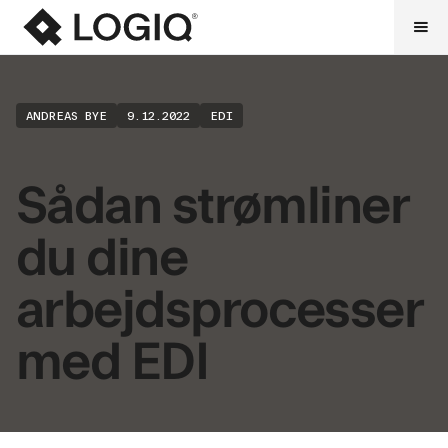
ANDREAS BYE
9.12.2022
EDI
Sådan strømliner
du dine
arbejdsprocesser
med EDI