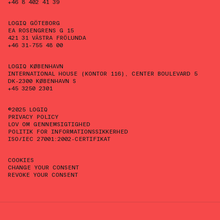
+46 8 402 41 39
LOGIQ GÖTEBORG
EA ROSENGRENS G 15
421 31 VÄSTRA FRÖLUNDA
+46 31-755 48 00
LOGIQ KØBENHAVN
INTERNATIONAL HOUSE (KONTOR 116), CENTER BOULEVARD 5
DK-2300 KØBENHAVN S
+45 3250 2301
©2025 LOGIQ
PRIVACY POLICY
LOV OM GENNEMSIGTIGHED
POLITIK FOR INFORMATIONSSIKKERHED
ISO/IEC 27001:2002-CERTIFIKAT
COOKIES
CHANGE YOUR CONSENT
REVOKE YOUR CONSENT