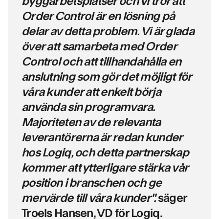
byggarbetsplatser och vi tror att
Order Control är en lösning på
delar av detta problem. Vi är glada
över att samarbeta med Order
Control och att tillhandahålla en
anslutning som gör det möjligt för
våra kunder att enkelt börja
använda sin programvara.
Majoriteten av de relevanta
leverantörerna är redan kunder
hos Logiq, och detta partnerskap
kommer att ytterligare stärka vår
position i branschen och ge
mervärde till våra kunder".
säger
Troels Hansen, VD för Logiq.