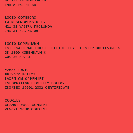
SE-111 24 STOCKHOLM
+46 8 402 41 39
LOGIQ GÖTEBORG
EA ROSENGRENS G 15
421 31 VÄSTRA FRÖLUNDA
+46 31-755 48 00
LOGIQ KÖPENHAMN
INTERNATIONAL HOUSE (OFFICE 116), CENTER BOULEVARD 5
DK-2300 KØBENHAVN S
+45 3250 2301
©2025 LOGIQ
PRIVACY POLICY
LAGEN OM ÖPPENHET
INFORMATION SECURITY POLICY
ISO/IEC 27001:2002 CERTIFICATE
COOKIES
CHANGE YOUR CONSENT
REVOKE YOUR CONSENT