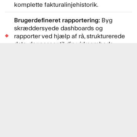
komplette fakturalinjehistorik.
Brugerdefineret rapportering:
Byg
skræddersyede dashboards og
rapporter ved hjælp af rå, strukturerede
data, der passer til din virksomheds
behov.
Overvågning af
leverandørpræstationer:
Spor
leveringsnøjagtighed, pristendenser og
kontraktoverholdelse på det mest
detaljerede niveau.
Databerigelse til AI/ML:
Indfør rene,
strukturerede fakturadata til
maskinlæringsmodeller til prognoser,