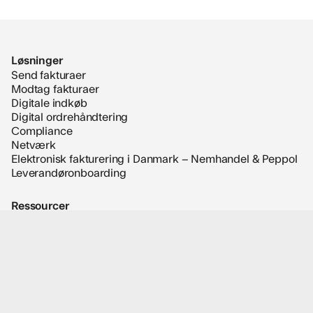
Løsninger
Send fakturaer
Modtag fakturaer
Digitale indkøb
Digital ordrehåndtering
Compliance
Netværk
Elektronisk fakturering i Danmark – Nemhandel & Peppol
Leverandøronboarding
Ressourcer
Indsigt
Validator
SMP-opslag
EDI
Kundecase
Brancher